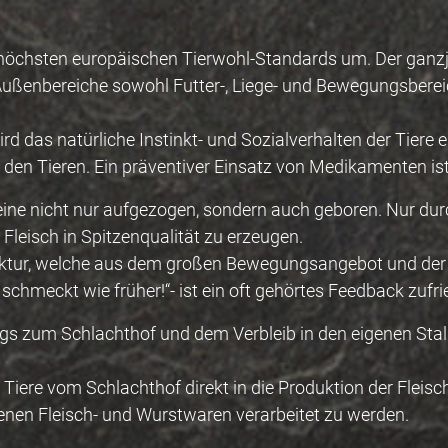
höchsten europäischen Tierwohl-Standards um. Der ganzjä
ußenbereiche sowohl Futter-, Liege- und Bewegungsbereic
d das natürliche Instinkt- und Sozialverhalten der Tiere 
 den Tieren. Ein präventiver Einsatz von Medikamenten is
ne nicht nur aufgezogen, sondern auch geboren. Nur durc
 Fleisch in Spitzenqualität zu erzeugen.
ruktur, welche aus dem großen Bewegungsangebot und der v
hmeckt wie früher!“- ist ein oft gehörtes Feedback zufrie
s zum Schlachthof und dem Verbleib in den eigenen Stall
ere vom Schlachthof direkt in die Produktion der Fleischer
nen Fleisch- und Wurstwaren verarbeitet zu werden.