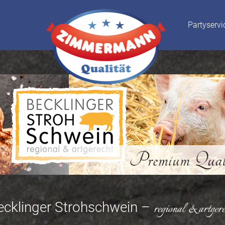
Partyservi
ecklinger Strohschwein –
regional & artgere