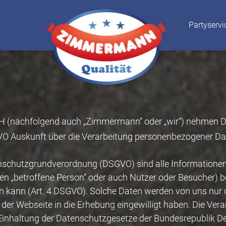
Partyservi
H (nachfolgend auch „Zimmermann“ oder „wir“) nehmen D
 Auskunft über die Verarbeitung personenbezogener Dat
hutzgrundverordnung (DSGVO) sind alle Informationen, di
nden „betroffene Person“ oder auch Nutzer oder Besucher) 
rden kann (Art. 4 DSGVO). Solche Daten werden von uns nur
zer der Webseite in die Erhebung eingewilligt haben. Die 
Einhaltung der Datenschutzgesetze der Bundesrepublik D