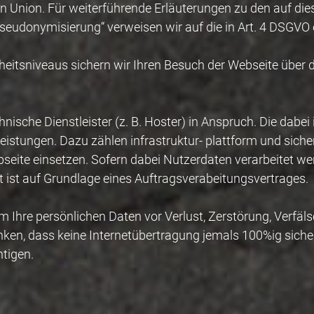
nion. Für weiterführende Erläuterungen zu den auf diese
„Pseudonymisierung“ verweisen wir auf die in Art. 4 DSGVO 
heitsniveaus sichern wir Ihren Besuch der Webseite über d
hnische Dienstleister (z. B. Hoster) in Anspruch. Die da
eistungen. Dazu zählen infrastruktur- plattform und siche
eite einsetzen. Sofern dabei Nutzerdaten verarbeitet werd
 ist auf Grundlage eines Auftragsverabeitungsvertrages.
um Ihre persönlichen Daten vor Verlust, Zerstörung, Verfä
ken, dass keine Internetübertragung jemals 100%ig sicher o
htigen.